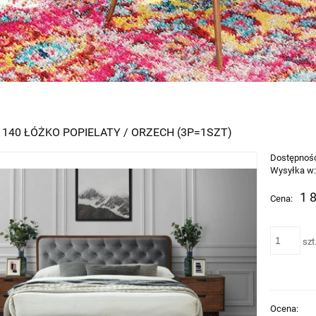
 140 ŁÓŻKO POPIELATY / ORZECH (3P=1SZT)
Dostępnoś
Wysyłka w
1 
Cena:
szt
Ocena: