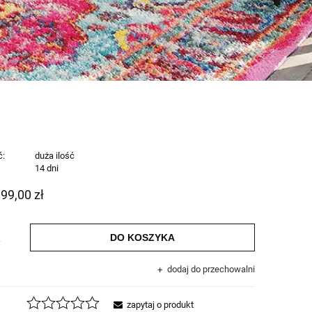
ć:
duża ilość
:
14 dni
899,00 zł
DO KOSZYKA
.
dodaj do przechowalni
zapytaj o produkt