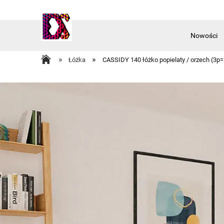
Nowości
Akcesoria
»
»
Łóżka
CASSIDY 140 łóżko popielaty / orzech (3p=