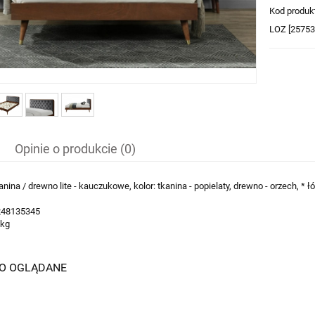
Kod produk
LOZ [25753
Opinie o produkcie (0)
kanina / drewno lite - kauczukowe, kolor: tkanina - popielaty, drewno - orzech, 
248135345
 kg
IO OGLĄDANE