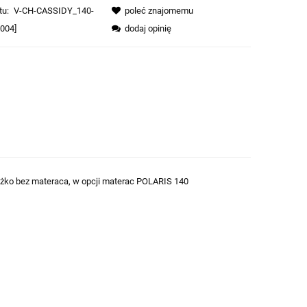
tu:
V-CH-CASSIDY_140-
poleć znajomemu
004]
dodaj opinię
* łóżko bez materaca, w opcji materac POLARIS 140