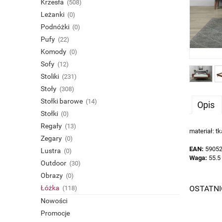
Krzesła
(508)
Leżanki
(0)
Podnóżki
(0)
Pufy
(22)
Komody
(0)
Sofy
(12)
Stoliki
(231)
Stoły
(308)
Stołki barowe
(14)
Opis
Stołki
(0)
Regały
(13)
materiał: t
Zegary
(0)
EAN:
5905
Lustra
(0)
Waga:
55.5
Outdoor
(30)
Obrazy
(0)
Łóżka
OSTATN
(118)
Nowości
Promocje