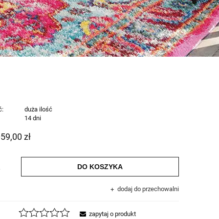
ć:
duża ilość
:
14 dni
059,00 zł
DO KOSZYKA
.
dodaj do przechowalni
zapytaj o produkt