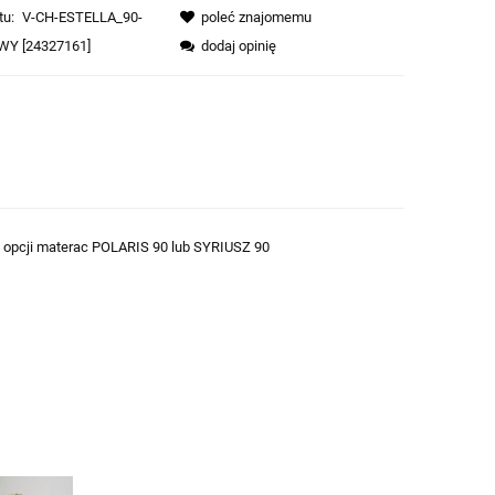
tu:
V-CH-ESTELLA_90-
poleć znajomemu
Y [24327161]
dodaj opinię
, w opcji materac POLARIS 90 lub SYRIUSZ 90