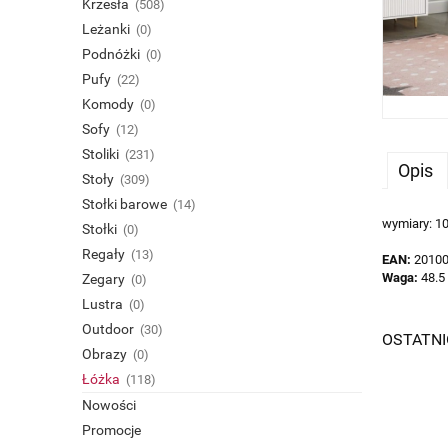
Krzesła
(508)
Leżanki
(0)
Podnóżki
(0)
Pufy
(22)
Komody
(0)
Sofy
(12)
Stoliki
(231)
Opis
Stoły
(309)
Stołki barowe
(14)
wymiary: 10
Stołki
(0)
Regały
(13)
EAN:
2010
Waga:
48.5
Zegary
(0)
Lustra
(0)
Outdoor
(30)
OSTATN
Obrazy
(0)
Łóżka
(118)
Nowości
Promocje