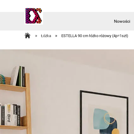
Nowości
Akcesoria
»
»
Łóżka
ESTELLA 90 cm łóżko różowy (4p=1szt)