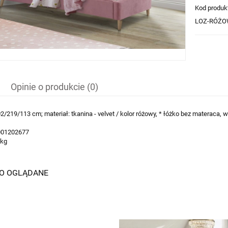
Kod produk
LOZ-RÓŻOW
Opinie o produkcie (0)
2/219/113 cm; materiał: tkanina - velvet / kolor różowy, * łóżko bez materaca
001202677
 kg
IO OGLĄDANE