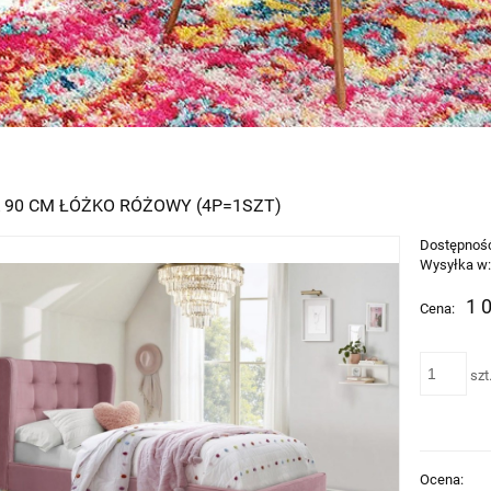
 90 CM ŁÓŻKO RÓŻOWY (4P=1SZT)
Dostępnoś
Wysyłka w
1 
Cena:
szt
Ocena: