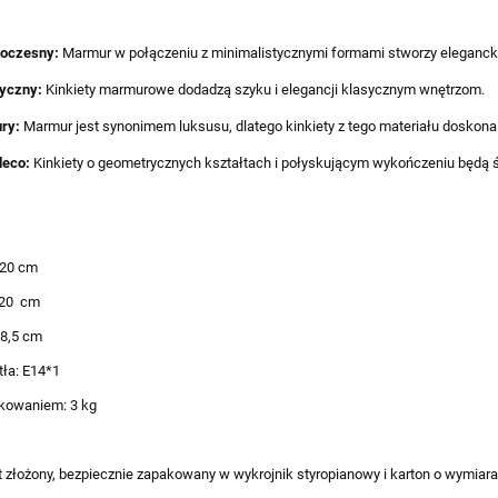
oczesny:
Marmur w połączeniu z minimalistycznymi formami stworzy eleganck
yczny:
Kinkiety marmurowe dodadzą szyku i elegancji klasycznym wnętrzom.
ry:
Marmur jest synonimem luksusu, dlatego kinkiety z tego materiału doskon
deco:
Kinkiety o geometrycznych kształtach i połyskującym wykończeniu będą ś
 20 cm
 20 cm
 8,5 cm
tła: E14*1
kowaniem: 3 kg
t złożony, bezpiecznie zapakowany w wykrojnik styropianowy i karton o wymiar