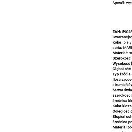
Sposób wysy
EAN:
5904
Gwarancja
Kolor:
biały
seria:
MAR
Materiał:
m
Szerokość 
Wysokość 
Głębokość 
Typ źródła 
Ilość źróde
strumień św
barwa świat
szerokość 
średnica k
Kolor klosz
Odległość 
Stopień oc
średnica po
Materiał po