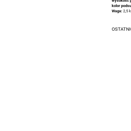
wysokość p
kolor podsu
Waga:
2,5 
OSTATN