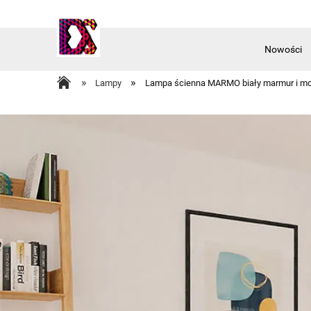
Nowości
Akcesoria
»
»
Lampy
Lampa ścienna MARMO biały marmur i m