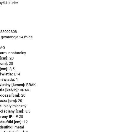
łki: kurier
883092808
:
gwarancja 24 m-ce
MO
armur naturalny
[cm]:
20
[cm]:
20
[cm]:
8,5
światła:
E14
ł światła:
1
ietlny [lumen]:
BRAK
ła [kelvin]:
BRAK
klosza [cm]:
20
losza [cm]:
20
a:
biały mleczny
od ściany [cm]:
8,5
hrony IP:
IP 20
dsufitki [cm]:
12
dsufitki:
metal