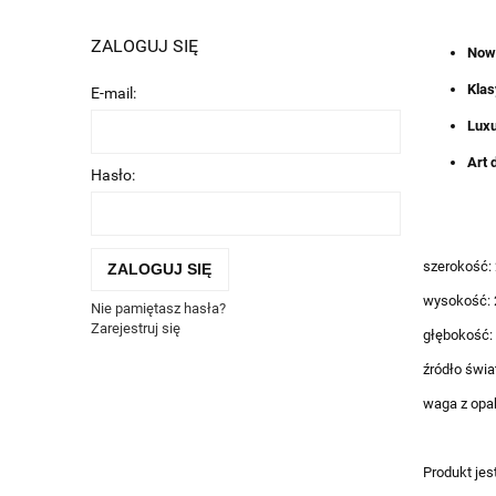
ZALOGUJ SIĘ
Now
Klas
E-mail:
Luxu
Art 
Hasło:
szerokość:
ZALOGUJ SIĘ
wysokość:
Nie pamiętasz hasła?
Zarejestruj się
głębokość:
źródło świa
waga z opa
Produkt jes