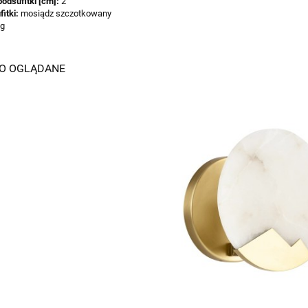
odsufitki [cm]:
2
fitki:
mosiądz szczotkowany
kg
IO OGLĄDANE