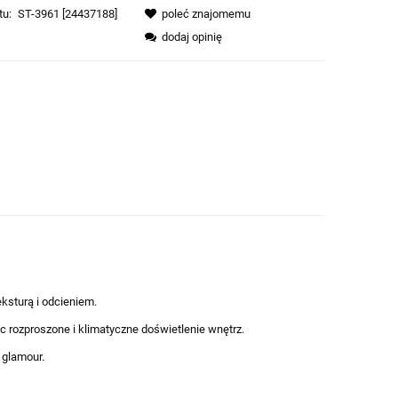
tu:
ST-3961 [24437188]
poleć znajomemu
dodaj opinię
ksturą i odcieniem.
 rozproszone i klimatyczne doświetlenie wnętrz.
 glamour.