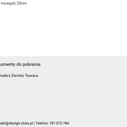
i mosiądz 20cm
umenty do pobrania
mularz Zwrotu Towaru
takt@design-store.pl
| Telefon:
787 072 784