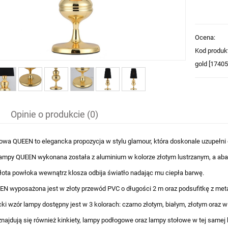
Ocena:
Kod produk
gold [1740
Opinie o produkcie (0)
wa QUEEN to elegancka propozycja w stylu glamour, która doskonale uzupełni 
ampy QUEEN wykonana została z aluminium w kolorze złotym lustrzanym, a aba
łota powłoka wewnątrz klosza odbija światło nadając mu ciepła barwę.
 wyposażona jest w złoty przewód PVC o długości 2 m oraz podsufitkę z meta
ki wzór lampy dostępny jest w 3 kolorach: czarno złotym, białym, złotym oraz w 
znajdują się również kinkiety, lampy podłogowe oraz lampy stołowe w tej samej 