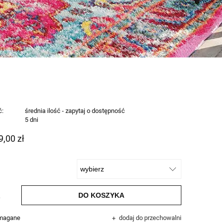
ć:
średnia ilość - zapytaj o dostępność
:
5 dni
9,00 zł
DO KOSZYKA
.
ymagane
dodaj do przechowalni