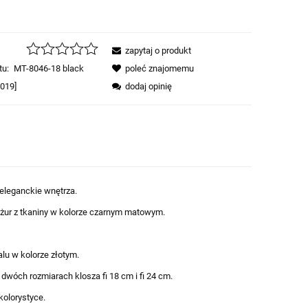
zapytaj o produkt
tu:
MT-8046-18 black
poleć znajomemu
5019]
dodaj opinię
eleganckie wnętrza.
żur z tkaniny w kolorze czarnym matowym.
lu w kolorze złotym.
dwóch rozmiarach klosza fi 18 cm i fi 24 cm.
kolorystyce.