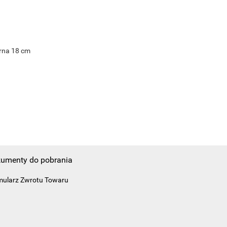
rna 18 cm
umenty do pobrania
mularz Zwrotu Towaru