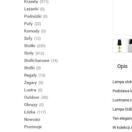
Krzesła
(511)
Leżanki
(0)
Podnóżki
(0)
Pufy
(22)
Komody
(0)
Sofy
(12)
Stoliki
(230)
Stoły
(312)
Stołki barowe
(14)
Opis
Stołki
(0)
Regały
(13)
Lampa stoło
Zegary
(0)
Lustra
(0)
Podstawa l
Outdoor
(30)
Lustrzana z
Obrazy
(0)
Lampa QUEEN
Łóżka
(117)
Ten eleganc
Nowości
Promocje
W kolekcji 