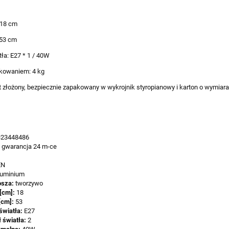
 18 cm
53 cm
tła: E27 * 1 / 40W
kowaniem: 4 kg
t złożony, bezpiecznie zapakowany w wykrojnik styropianowy i karton o wymiar
323448486
:
gwarancja 24 m-ce
EN
luminium
osza:
tworzywo
[cm]:
18
[cm]:
53
światła:
E27
ł światła:
2