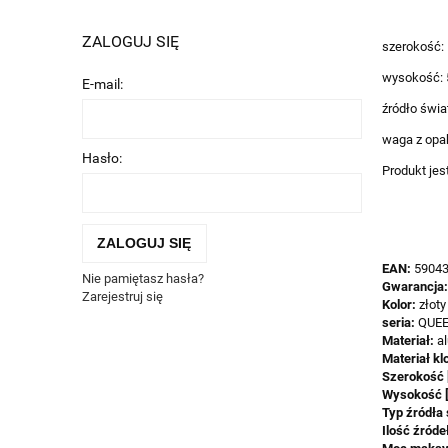
ZALOGUJ SIĘ
szerokość:
wysokość: 
E-mail:
źródło świa
waga z opa
Hasło:
Produkt jes
ZALOGUJ SIĘ
EAN:
5904
Nie pamiętasz hasła?
Gwarancja
Zarejestruj się
Kolor:
złoty
seria:
QUE
Materiał:
a
Materiał kl
Szerokość 
Wysokość 
Typ źródła 
Ilość źróde