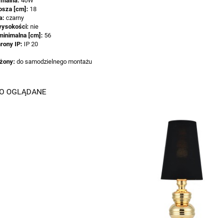
malna:
40W
losza [cm]:
18
a:
czarny
wysokości:
nie
inimalna [cm]:
56
hrony IP:
IP 20
ożony:
do samodzielnego montażu
IO OGLĄDANE