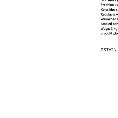
Moc maksy
średnica k
Kolor klosz
Regulacja 
wysokość m
Stopień oc
Waga:
3 kg
produkt zł
OSTATN