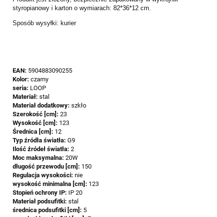
styropianowy i karton o wymiarach: 82*36*12 cm.
Sposób wysyłki: kurier
EAN:
5904883090255
Kolor:
czarny
seria:
LOOP
Materiał:
stal
Materiał dodatkowy:
szkło
Szerokość [cm]:
23
Wysokość [cm]:
123
Średnica [cm]:
12
Typ źródła światła:
G9
Ilość źródeł światła:
2
Moc maksymalna:
20W
długość przewodu [cm]:
150
Regulacja wysokości:
nie
wysokość minimalna [cm]:
123
Stopień ochrony IP:
IP 20
Materiał podsufitki:
stal
średnica podsufitki [cm]:
5