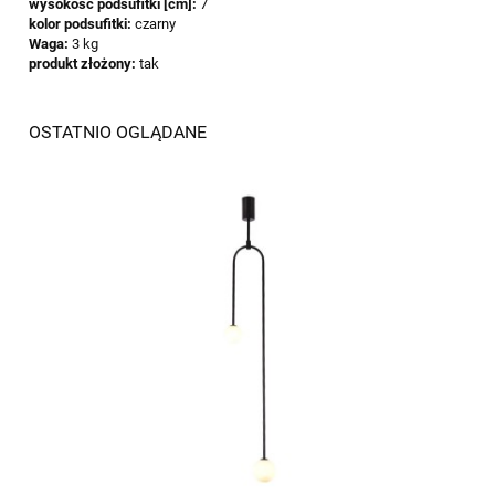
wysokość podsufitki [cm]:
7
kolor podsufitki:
czarny
Waga:
3 kg
produkt złożony:
tak
OSTATNIO OGLĄDANE