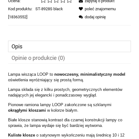
Ocena:
zapytaj o produkt
Kod produktu:
ST-8928S black
poleć znajomemu
[18363552]
dodaj opinię
Opis
Opinie o produkcie (0)
Lampa wisząca LOOP to
nowoczesny,
minimalistyczny model
oświetlenia wyróżniający się prostą formą.
Lampa składa się z kilku prostych, geometrycznych elementów
nadających jej elegancki i ponadczasowy wygląd.
Pionowe ramiona lampy LOOP zakończone są szklanymi
okrągłymi kloszami
w kolorze białym.
Białe klosze stanowią kontrast dla czarnej konstrukcji lampy co
sprawia, że lampa wydaje się być bardziej wytworna.
Kuliste klosze
o satynowym wykończeniu mają średnicę 10 i 12