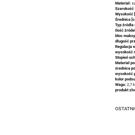
Materiał:
s
Szerokość 
Wysokość 
Średnica [
Typ źródła 
Ilość źróde
Moc maksy
długość pr
Regulacja 
wysokość m
Stopień oc
Materiał po
średnica po
wysokość p
kolor podsu
Waga:
2,7 
produkt zł
OSTATN