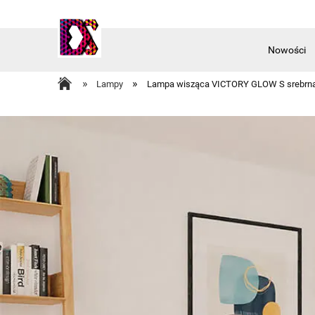
Nowości
Akcesoria
»
»
Lampy
Lampa wisząca VICTORY GLOW S srebrn