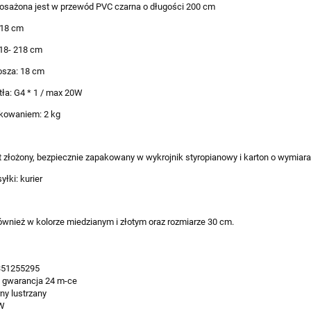
sażona jest w przewód PVC czarna o długości 200 cm
 18 cm
18- 218 cm
osza: 18 cm
tła: G4 * 1 / max 20W
kowaniem: 2 kg
t złożony, bezpiecznie zapakowany w wykrojnik styropianowy i karton o wymiar
łki: kurier
wnież w kolorze miedzianym i złotym oraz rozmiarze 30 cm.
351255295
:
gwarancja 24 m-ce
ny lustrzany
W