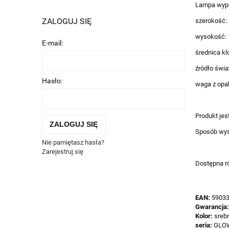
Lampa wypo
szerokość:
ZALOGUJ SIĘ
wysokość: 
E-mail:
średnica kl
źródło świa
Hasło:
waga z opa
Produkt jes
ZALOGUJ SIĘ
Sposób wysy
Nie pamiętasz hasła?
Zarejestruj się
Dostępna ró
EAN:
5903
Gwarancja
Kolor:
srebr
seria:
GLO