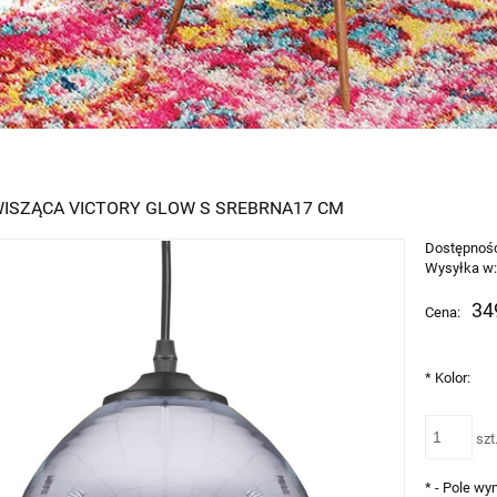
ISZĄCA VICTORY GLOW S SREBRNA17 CM
Dostępnoś
Wysyłka w
34
Cena:
*
Kolor:
szt
*
- Pole w