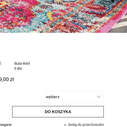
ć:
duża ilość
:
5 dni
9,00 zł
DO KOSZYKA
.
ymagane
dodaj do przechowalni