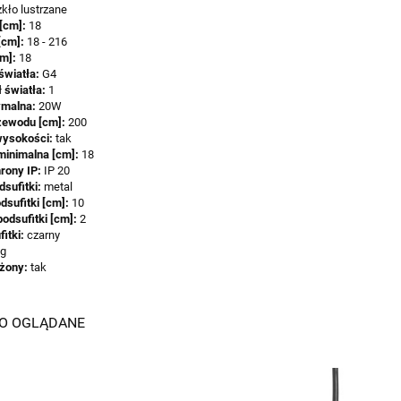
zkło lustrzane
[cm]:
18
[cm]:
18 - 216
cm]:
18
światła:
G4
ł światła:
1
malna:
20W
zewodu [cm]:
200
wysokości:
tak
inimalna [cm]:
18
hrony IP:
IP 20
dsufitki:
metal
dsufitki [cm]:
10
odsufitki [cm]:
2
fitki:
czarny
kg
ożony:
tak
IO OGLĄDANE